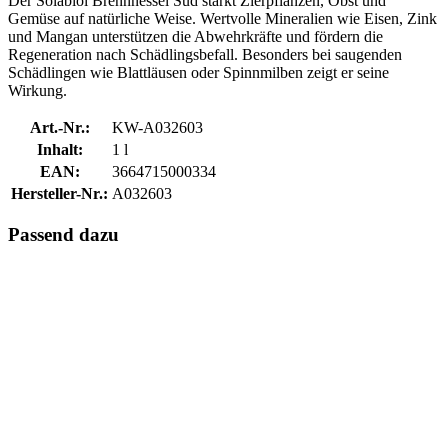
Der Solabiol Brennnessel Sud stärkt Zierpflanzen, Obst und
Gemüse auf natürliche Weise. Wertvolle Mineralien wie Eisen, Zink
und Mangan unterstützen die Abwehrkräfte und fördern die
Regeneration nach Schädlingsbefall. Besonders bei saugenden
Schädlingen wie Blattläusen oder Spinnmilben zeigt er seine
Wirkung.
Art.-Nr.:
KW-A032603
Inhalt:
1 l
EAN:
3664715000334
Hersteller-Nr.:
A032603
Passend dazu