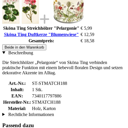
Sköna Ting Streichhölzer "Pelargonie"
€ 5,99
Sköna Ting Duftkerze "Blumenwiese"
€ 12,59
Gesamtpreis:
€ 18,58
Beide in den Warenkorb
Beschreibung
Die Streichhölzer „Pelargonie“ von Sköna Ting verbinden
praktische Funktion mit einem liebevoll floralen Design und setzen
dekorative Akzente im Alltag.
Art.-Nr.:
ST-STMATCH188
Inhalt:
1 Stk.
EAN:
7340117797886
Hersteller-Nr.:
STMATCH188
Material:
Holz, Karton
Rechtliche Informationen
Passend dazu