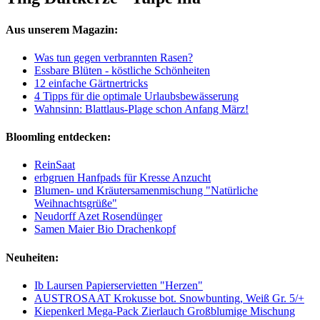
Aus unserem Magazin:
Was tun gegen verbrannten Rasen?
Essbare Blüten - köstliche Schönheiten
12 einfache Gärtnertricks
4 Tipps für die optimale Urlaubsbewässerung
Wahnsinn: Blattlaus-Plage schon Anfang März!
Bloomling entdecken:
ReinSaat
erbgruen Hanfpads für Kresse Anzucht
Blumen- und Kräutersamenmischung "Natürliche
Weihnachtsgrüße"
Neudorff Azet Rosendünger
Samen Maier Bio Drachenkopf
Neuheiten:
Ib Laursen Papierservietten "Herzen"
AUSTROSAAT Krokusse bot. Snowbunting, Weiß Gr. 5/+
Kiepenkerl Mega-Pack Zierlauch Großblumige Mischung