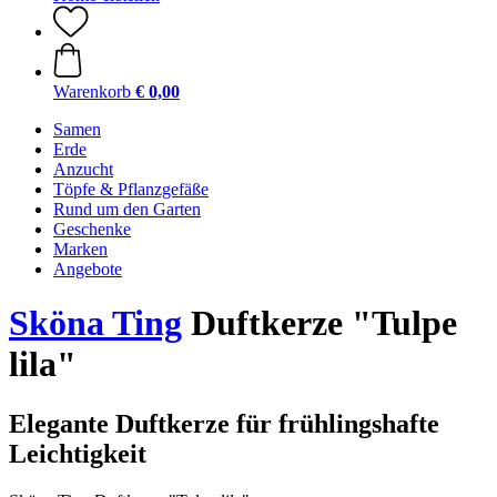
Warenkorb
€ 0,00
Samen
Erde
Anzucht
Töpfe & Pflanzgefäße
Rund um den Garten
Geschenke
Marken
Angebote
Sköna Ting
Duftkerze "Tulpe
lila"
Elegante Duftkerze für frühlingshafte
Leichtigkeit