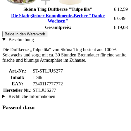
Sköna Ting Duftkerze "Tulpe lila"
€ 12,59
Die Stadtgärtner Komplimente-Becher "Danke
€ 6,49
Wachsen"
Gesamtpreis:
€ 19,08
Beide in den Warenkorb
Beschreibung
Die Duftkerze „Tulpe lila“ von Sköna Ting besteht aus 100 %
Sojawachs und sorgt mit ca. 30 Stunden Brenndauer für eine sanfte,
frische und blumige Atmosphäre im Zuhause.
Art.-Nr.:
ST-STLJUS277
Inhalt:
1 Stk.
EAN:
7340117777772
Hersteller-Nr.:
STLJUS277
Rechtliche Informationen
Passend dazu