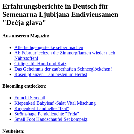
Erfahrungsberichte in Deutsch für
Semenarna Ljubljana Endiviensamen
"Dečja glava"
Aus unserem Magazin:
Allerheiligengestecke selber machen
Ab Februar lechzen die Zimmerpflanzen wieder nach
Nährstoffen!
Giftiges für Hund und Katz
Das Geheimnis der zauberhaften Schneeglöckchen!
Rosen pflanzen – am besten im Herbst
Bloomling entdecken:
Franchi Sementi
Kiepenkerl Babyleaf -Salat Vital Mischung
Kiepenkerl Landnelke "Ikat"
Strömshaga Pendelleuchte "Frida"
Small Foot Handschaufel-Set kompakt
Neuheiten: