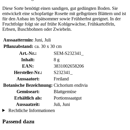
Diese Sorte benötigt einen sandigen, gut gedüngten Boden. Sie
entwickelt eine schopfartige Rosette mit gelbgrünen Blättern und ist
für den Anbau im Spätsommer sowie Frühherbst geeignet. In der
Fruchtfolge folgt sie auf frühe Kohlgewächse, Frühkartoffeln,
Erbsen, Buschbohnen oder Zwiebeln.
Aussaattermin:
Juni, Juli
Pflanzabstand:
ca. 30 x 30 cm
Art.-Nr.:
SEM-S232341_
Inhalt:
8 g
EAN:
3831002658206
Hersteller-Nr.:
S232341_
Aussaatort:
Freiland
Botanische Bezeichnung:
Cichorium endivia
Gemüseart:
Blattgemüse
Erhältlich als:
Portionssaatgut
Aussaatzeit:
Juli, Juni
Rechtliche Informationen
Passend dazu