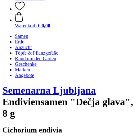
Warenkorb
€ 0,00
Samen
Erde
Anzucht
Töpfe & Pflanzgefäße
Rund um den Garten
Geschenke
Marken
Angebote
Semenarna Ljubljana
Endiviensamen "Dečja glava",
8 g
Cichorium endivia