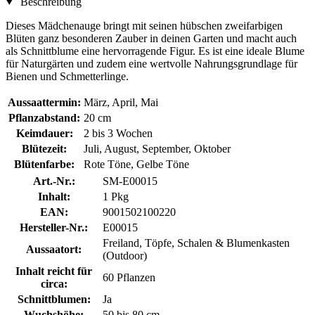
Beschreibung
Dieses Mädchenauge bringt mit seinen hübschen zweifarbigen
Blüten ganz besonderen Zauber in deinen Garten und macht auch
als Schnittblume eine hervorragende Figur. Es ist eine ideale Blume
für Naturgärten und zudem eine wertvolle Nahrungsgrundlage für
Bienen und Schmetterlinge.
Aussaattermin:
März, April, Mai
Pflanzabstand:
20 cm
Keimdauer:
2 bis 3 Wochen
Blütezeit:
Juli, August, September, Oktober
Blütenfarbe:
Rote Töne, Gelbe Töne
Art.-Nr.:
SM-E00015
Inhalt:
1 Pkg
EAN:
9001502100220
Hersteller-Nr.:
E00015
Freiland, Töpfe, Schalen & Blumenkasten
Aussaatort:
(Outdoor)
Inhalt reicht für
60 Pflanzen
circa:
Schnittblumen:
Ja
Wuchshöhe:
50 bis 80 cm