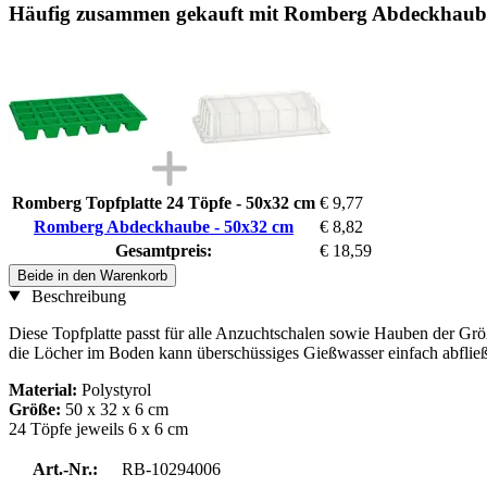
Häufig zusammen gekauft mit Romberg Abdeckhaub
Romberg Topfplatte 24 Töpfe - 50x32 cm
€ 9,77
Romberg Abdeckhaube - 50x32 cm
€ 8,82
Gesamtpreis:
€ 18,59
Beide in den Warenkorb
Beschreibung
Diese Topfplatte passt für alle Anzuchtschalen sowie Hauben der Größ
die Löcher im Boden kann überschüssiges Gießwasser einfach abflie
Material:
Polystyrol
Größe:
50 x 32 x 6 cm
24 Töpfe jeweils 6 x 6 cm
Art.-Nr.:
RB-10294006