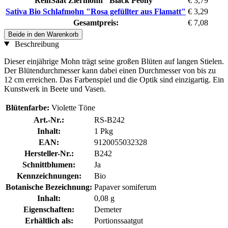
ReinSaat Ziermohn "Black Peony"
€ 3,79
Sativa Bio Schlafmohn "Rosa gefüllter aus Flamatt"
€ 3,29
Gesamtpreis:
€ 7,08
Beide in den Warenkorb
Beschreibung
Dieser einjährige Mohn trägt seine großen Blüten auf langen Stielen.
Der Blütendurchmesser kann dabei einen Durchmesser von bis zu
12 cm erreichen. Das Farbenspiel und die Optik sind einzigartig. Ein
Kunstwerk in Beete und Vasen.
Blütenfarbe:
Violette Töne
Art.-Nr.:
RS-B242
Inhalt:
1 Pkg
EAN:
9120055032328
Hersteller-Nr.:
B242
Schnittblumen:
Ja
Kennzeichnungen:
Bio
Botanische Bezeichnung:
Papaver somiferum
Inhalt:
0,08 g
Eigenschaften:
Demeter
Erhältlich als:
Portionssaatgut