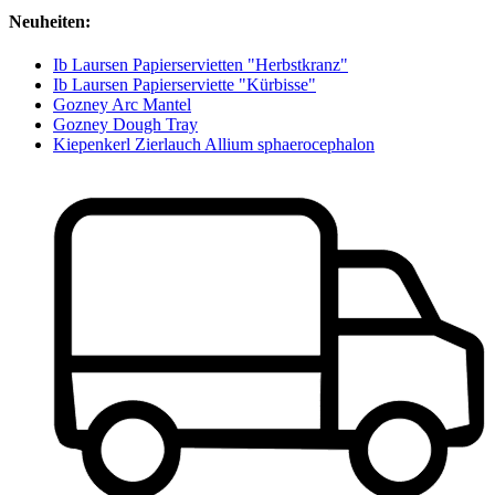
Neuheiten:
Ib Laursen Papierservietten "Herbstkranz"
Ib Laursen Papierserviette "Kürbisse"
Gozney Arc Mantel
Gozney Dough Tray
Kiepenkerl Zierlauch Allium sphaerocephalon