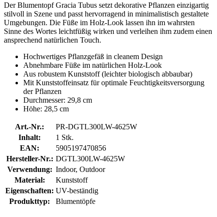
Der Blumentopf Gracia Tubus setzt dekorative Pflanzen einzigartig
stilvoll in Szene und passt hervorragend in minimalistisch gestaltete
Umgebungen. Die Füße im Holz-Look lassen ihn im wahrsten
Sinne des Wortes leichtfüßig wirken und verleihen ihm zudem einen
ansprechend natürlichen Touch.
Hochwertiges Pflanzgefäß in cleanem Design
Abnehmbare Füße im natürlichen Holz-Look
Aus robustem Kunststoff (leichter biologisch abbaubar)
Mit Kunststoffeinsatz für optimale Feuchtigkeitsversorgung
der Pflanzen
Durchmesser: 29,8 cm
Höhe: 28,5 cm
Art.-Nr.:
PR-DGTL300LW-4625W
Inhalt:
1 Stk.
EAN:
5905197470856
Hersteller-Nr.:
DGTL300LW-4625W
Verwendung:
Indoor, Outdoor
Material:
Kunststoff
Eigenschaften:
UV-beständig
Produkttyp:
Blumentöpfe