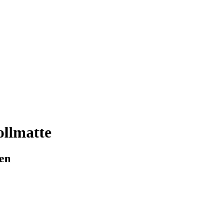
llmatte
ren