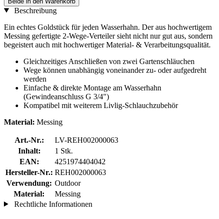
Beide in den Warenkorb
Beschreibung
Ein echtes Goldstück für jeden Wasserhahn. Der aus hochwertigem
Messing gefertigte 2-Wege-Verteiler sieht nicht nur gut aus, sondern
begeistert auch mit hochwertiger Material- & Verarbeitungsqualität.
Gleichzeitiges Anschließen von zwei Gartenschläuchen
Wege können unabhängig voneinander zu- oder aufgedreht
werden
Einfache & direkte Montage am Wasserhahn
(Gewindeanschluss G 3/4")
Kompatibel mit weiterem Livlig-Schlauchzubehör
Material:
Messing
Art.-Nr.:
LV-REH002000063
Inhalt:
1 Stk.
EAN:
4251974404042
Hersteller-Nr.:
REH002000063
Verwendung:
Outdoor
Material:
Messing
Rechtliche Informationen