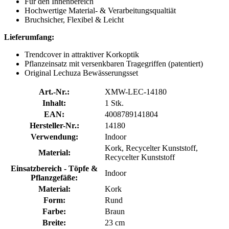
Für den Innenbereich
Hochwertige Material- & Verarbeitungsqualtiät
Bruchsicher, Flexibel & Leicht
Lieferumfang:
Trendcover in attraktiver Korkoptik
Pflanzeinsatz mit versenkbaren Tragegriffen (patentiert)
Original Lechuza Bewässerungsset
Art.-Nr.:
XMW-LEC-14180
Inhalt:
1 Stk.
EAN:
4008789141804
Hersteller-Nr.:
14180
Verwendung:
Indoor
Kork, Recycelter Kunststoff,
Material:
Recycelter Kunststoff
Einsatzbereich - Töpfe &
Indoor
Pflanzgefäße:
Material:
Kork
Form:
Rund
Farbe:
Braun
Breite:
23 cm