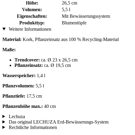
Höhe:
26,5 cm
Volumen:
5,5 l
Eigenschaften:
Mit Bewässerungssystem
Produkttyp:
Blumentöpfe
Weitere Informationen
Material:
Kork, Pflanzeinsatz aus 100 % Recycling-Material
Maße:
Trendcover:
ca. Ø 23 x 26,5 cm
Pflanzeinsatz:
ca. Ø 19,5 cm
Wasserspeicher:
1,4 l
Pflanzvolumen:
5,5 l
Pflanztiefe:
17,5 cm
Pflanzenhöhe max.:
40 cm
Lechuza
Das original LECHUZA Erd-Bewässerungs-System
Rechtliche Informationen