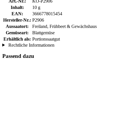
Art.-Nr.:
KO-P2906
Inhalt:
10 g
EAN:
3666778015454
Hersteller-Nr.:
P2906
Aussaatort:
Freiland, Frühbeet & Gewächshaus
Gemüseart:
Blattgemüse
Erhältlich als:
Portionssaatgut
Rechtliche Informationen
Passend dazu