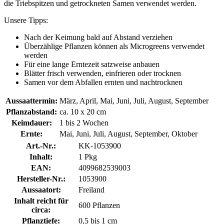
die Triebspitzen und getrockneten Samen verwendet werden.
Unsere Tipps:
Nach der Keimung bald auf Abstand verziehen
Überzählige Pflanzen können als Microgreens verwendet
werden
Für eine lange Erntezeit satzweise anbauen
Blätter frisch verwenden, einfrieren oder trocknen
Samen vor dem Abfallen ernten und nachtrocknen
Aussaattermin:
März, April, Mai, Juni, Juli, August, September
Pflanzabstand:
ca. 10 x 20 cm
Keimdauer:
1 bis 2 Wochen
Ernte:
Mai, Juni, Juli, August, September, Oktober
Art.-Nr.:
KK-1053900
Inhalt:
1 Pkg
EAN:
4099682539003
Hersteller-Nr.:
1053900
Aussaatort:
Freiland
Inhalt reicht für
600 Pflanzen
circa:
Pflanztiefe:
0,5 bis 1 cm