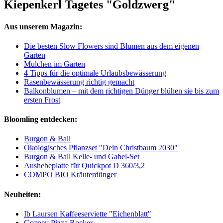
Kiepenkerl Tagetes "Goldzwerg"
Aus unserem Magazin:
Die besten Slow Flowers sind Blumen aus dem eigenen
Garten
Mulchen im Garten
4 Tipps für die optimale Urlaubsbewässerung
Rasenbewässerung richtig gemacht
Balkonblumen – mit dem richtigen Dünger blühen sie bis zum
ersten Frost
Bloomling entdecken:
Burgon & Ball
Ökologisches Pflanzset "Dein Christbaum 2030"
Burgon & Ball Kelle- und Gabel-Set
Aushebeplatte für Quickpot D 360/3,2
COMPO BIO Kräuterdünger
Neuheiten:
Ib Laursen Kaffeeserviette "Eichenblatt"
Gozney Pizza Rocker