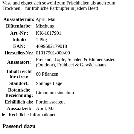
Vase und eignet sich sowohl zum Frischhalten als auch zum
Trocknen – für fröhliche Farbtupfer in jedem Beet!
Aussaattermin:
April, Mai
Blütenfarbe:
Mischung
Art.-Nr.:
KK-1017901
Inhalt:
1 Pkg
EAN:
4099682179018
Hersteller-Nr.:
01017901-000-00
Freiland, Töpfe, Schalen & Blumenkasten
Aussaatort:
(Outdoor), Frühbeet & Gewächshaus
Inhalt reicht
60 Pflanzen
für circa:
Standort:
Sonnige Lage
Botanische
Limonium sinuatum
Bezeichnung:
Erhältlich als:
Portionssaatgut
Aussaatzeit:
April, Mai
Rechtliche Informationen
Passend dazu