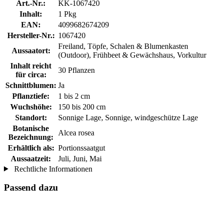
Art.-Nr.:
KK-1067420
Inhalt:
1 Pkg
EAN:
4099682674209
Hersteller-Nr.:
1067420
Freiland, Töpfe, Schalen & Blumenkasten
Aussaatort:
(Outdoor), Frühbeet & Gewächshaus, Vorkultur
Inhalt reicht
30 Pflanzen
für circa:
Schnittblumen:
Ja
Pflanztiefe:
1 bis 2 cm
Wuchshöhe:
150 bis 200 cm
Standort:
Sonnige Lage, Sonnige, windgeschütze Lage
Botanische
Alcea rosea
Bezeichnung:
Erhältlich als:
Portionssaatgut
Aussaatzeit:
Juli, Juni, Mai
Rechtliche Informationen
Passend dazu