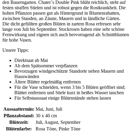
den Bauerngarten. Chater´s Double Pink blüht reichlich, steht auf
festen straffen Stielen und ist robust gegen die Rostkrankheit. Die
hohen Pflanzen passen gut als Hintergrund in Blumenrabatten,
zwischen Stauden, an Zäune, Mauern und in ländliche Gärten.
Die dicht gefüllten großen Blüten in zartem Rosa erfreuen sehr
lange von Juli bis September. Stockrosen haben eine sehr schöne
Fernwirkung und eignen sich auch hervorragend als Schnittblumen
für hohe Vasen.
Unsere Tipps:
Direktsaat ab Mai
Ab dem Spätsommer verpflanzen
Bevorzugen windgeschützte Standorte neben Mauern und
Hauswänden
Ältere Blätter regelmäßig entfernen
Für die Vase schneiden, wenn 3 bis 5 Blüten geöffnet sind;
Blätter entfernen und Stiele kurz in heißes Wasser tauchen
Für Selbstaussaat einige Blütenstände stehen lassen
Aussaattermin:
Mai, Juni, Juli
Pflanzabstand:
30 x 40 cm
Blütezeit:
Juli, August, September
Blütenfarbe:
Rosa Töne, Pinke Töne