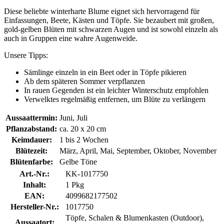
Diese beliebte winterharte Blume eignet sich hervorragend für
Einfassungen, Beete, Kästen und Töpfe. Sie bezaubert mit großen,
gold-gelben Blüten mit schwarzen Augen und ist sowohl einzeln als
auch in Gruppen eine wahre Augenweide.
Unsere Tipps:
Sämlinge einzeln in ein Beet oder in Töpfe pikieren
Ab dem späteren Sommer verpflanzen
In rauen Gegenden ist ein leichter Winterschutz empfohlen
Verwelktes regelmäßig entfernen, um Blüte zu verlängern
Aussaattermin:
Juni, Juli
Pflanzabstand:
ca. 20 x 20 cm
Keimdauer:
1 bis 2 Wochen
Blütezeit:
März, April, Mai, September, Oktober, November
Blütenfarbe:
Gelbe Töne
Art.-Nr.:
KK-1017750
Inhalt:
1 Pkg
EAN:
4099682177502
Hersteller-Nr.:
1017750
Töpfe, Schalen & Blumenkasten (Outdoor),
Aussaatort: