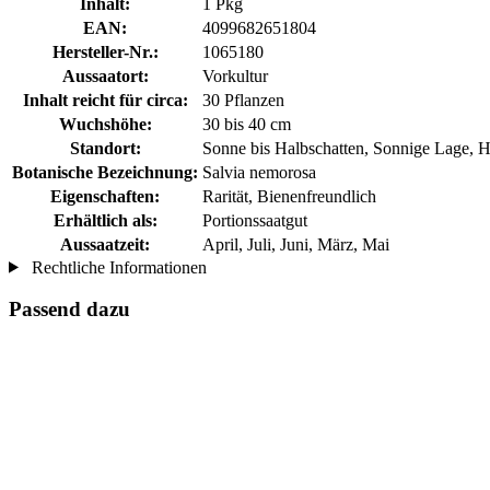
Inhalt:
1 Pkg
EAN:
4099682651804
Hersteller-Nr.:
1065180
Aussaatort:
Vorkultur
Inhalt reicht für circa:
30 Pflanzen
Wuchshöhe:
30 bis 40 cm
Standort:
Sonne bis Halbschatten, Sonnige Lage, H
Botanische Bezeichnung:
Salvia nemorosa
Eigenschaften:
Rarität, Bienenfreundlich
Erhältlich als:
Portionssaatgut
Aussaatzeit:
April, Juli, Juni, März, Mai
Rechtliche Informationen
Passend dazu