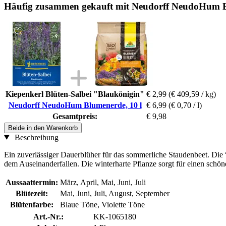
Häufig zusammen gekauft mit Neudorff NeudoHum B
Kiepenkerl Blüten-Salbei "Blaukönigin"
€ 2,99
(€ 409,59 / kg)
Neudorff NeudoHum Blumenerde, 10 l
€ 6,99
(€ 0,70 / l)
Gesamtpreis:
€ 9,98
Beide in den Warenkorb
Beschreibung
Ein zuverlässiger Dauerblüher für das sommerliche Staudenbeet. Die “
dem Auseinanderfallen. Die winterharte Pflanze sorgt für einen schö
Aussaattermin:
März, April, Mai, Juni, Juli
Blütezeit:
Mai, Juni, Juli, August, September
Blütenfarbe:
Blaue Töne, Violette Töne
Art.-Nr.:
KK-1065180