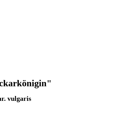
ckarkönigin"
r. vulgaris