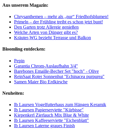
Aus unserem Magazin:
Chrysanthemen – mehr als „nur“ Friedhofsblumen!
Primeln – der Frühling treibt es schon jetzt bunt!
Den Garten trotz Allergie genießen
Welche Arten von Dünger gibt es?
Kräuter-WG bezieht Terrasse und Balkon
Bloomling entdecken:
Pepin
Garantia Chrom-Auslaufhahn 3/4''
Barebones Emaille-Becher Set "hoch" - Olive
ReinSaat Roter Sonnenhut ''Echinacea purpurea''
Samen Maier Bio Erdkirsche
Neuheiten:
Ib Laursen Vogelfutterhaus zum Hängen Keramik
Ib Laursen Papierserviette "Kürbisse"
Kiepenkerl Zierlauch Mix Blue & White
Ib Laursen Kaffeeserviette "Eichenblatt"
Ib Laursen Laterne graues Finish