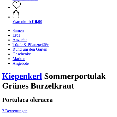
Warenkorb
€ 0,00
Samen
Erde
Anzucht
Töpfe & Pflanzgefäße
Rund um den Garten
Geschenke
Marken
Angebote
Kiepenkerl
Sommerportulak
Grünes Burzelkraut
Portulaca oleracea
3 Bewertungen