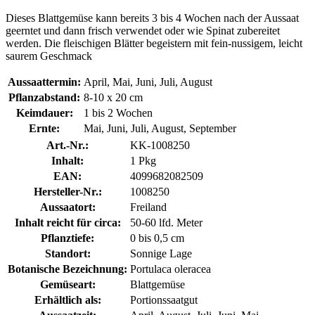
Dieses Blattgemüse kann bereits 3 bis 4 Wochen nach der Aussaat
geerntet und dann frisch verwendet oder wie Spinat zubereitet
werden. Die fleischigen Blätter begeistern mit fein-nussigem, leicht
saurem Geschmack
Aussaattermin:
April, Mai, Juni, Juli, August
Pflanzabstand:
8-10 x 20 cm
Keimdauer:
1 bis 2 Wochen
Ernte:
Mai, Juni, Juli, August, September
Art.-Nr.:
KK-1008250
Inhalt:
1 Pkg
EAN:
4099682082509
Hersteller-Nr.:
1008250
Aussaatort:
Freiland
Inhalt reicht für circa:
50-60 lfd. Meter
Pflanztiefe:
0 bis 0,5 cm
Standort:
Sonnige Lage
Botanische Bezeichnung:
Portulaca oleracea
Gemüseart:
Blattgemüse
Erhältlich als:
Portionssaatgut