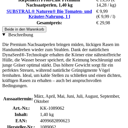
Nachsaatperlen, 1,40 kg
14,28 / kg)
SUBSTRAL® Naturen® Bio Tomaten- und
€ 9,99
Kräuter-Nahrung, 1 l
(€ 9,99 / l)
Gesamtpreis:
€ 29,98
Beide in den Warenkorb
Beschreibung
Die Premium Nachsaatperlen bringen müden, lückigen Rasen im
Handumdrehen wieder zum Strahlen. Dank der natürlichen
DynaSeed®-Technologie erhalten die Körner eine nährstoffreiche
Hülle, die Wasser besser speichert, die Keimung beschleunigt und
junge Gräser optimal stärkt. Das höhere Gewicht sorgt für ein
perfektes Streuen, während natürliche Grünpigmente Vögel
fernhalten. Ideal, um kahle Stellen zu schließen und einen dichten,
kräftigen Rasen zu erhalten – auch bei anspruchsvollen
Bedingungen.
März, April, Mai, Juni, Juli, August, September,
Aussaattermin:
Oktober
Art.-Nr.:
KK-1089062
Inhalt:
1,40 kg
EAN:
4099682890623
Hersteller-Nr.:
1089062