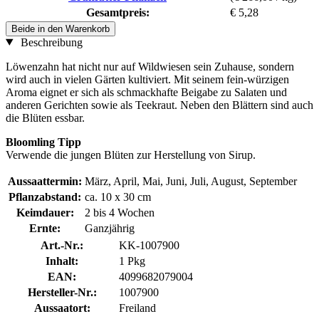
Gesamtpreis:
€ 5,28
Beide in den Warenkorb
Beschreibung
Löwenzahn hat nicht nur auf Wildwiesen sein Zuhause, sondern
wird auch in vielen Gärten kultiviert. Mit seinem fein-würzigen
Aroma eignet er sich als schmackhafte Beigabe zu Salaten und
anderen Gerichten sowie als Teekraut. Neben den Blättern sind auch
die Blüten essbar.
Bloomling Tipp
Verwende die jungen Blüten zur Herstellung von Sirup.
Aussaattermin:
März, April, Mai, Juni, Juli, August, September
Pflanzabstand:
ca. 10 x 30 cm
Keimdauer:
2 bis 4 Wochen
Ernte:
Ganzjährig
Art.-Nr.:
KK-1007900
Inhalt:
1 Pkg
EAN:
4099682079004
Hersteller-Nr.:
1007900
Aussaatort:
Freiland