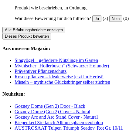
Produkt wie beschrieben, in Ordnung.
War diese Bewertung für dich hilfreich?
(3)
(0)
Ja
Nein
Alle Erfahrungsberichte anzeigen
Dieses Produkt bewerten
Aus unserem Magazin:
Singvögel – gefiederte Nützlinge im Garten
Mythischer „Hollerbusch“ (Schwarzer Holunder)
Präventiver Pflanzenschutz
Rosen pflanzen – idealerweise jetzt im Herbst!
Misteln – mythische Glücksbringer selber züchten
Neuheiten:
Gozney Dome (Gen 2) Door - Black
Gozney Dome (Gen 2) Cover - Natural
Gozney Arc and Arc Stand Cover - Natural
Kiepenkerl Zierlauch Allium sphaerocephalon
AUSTROSAAT Tulpen Triumph Seadov, Rot Gr. 10/11