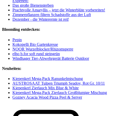
Experten!
Das große Bienensterben
Prachtvolle Amaryllis – jetzt die Winterblüte vorbereiten!
Zimmerpflanzen filtern Schadstoffe aus der Luft
Dezember - die Winterernte ist reif
Bloomling entdecken:
Pepin
Kokopelli Bio Gartenkresse
NOOR Wurzelblocker/Rhizomsperre
elho b.for soft rund steingrün
Windhager Tier-Abwehrgerät Batterie Outdoor
Neuheiten:
Kiepenkerl Mega-Pack Ranunkelmischung
AUSTROSAAT Tulpen Triumph Seadov, Rot Gr. 10/11
Kiepenkerl Zierlauch Mix Blue & White
Kiepenkerl Mega-Pack Zierlauch Großblumige Mischung
Gozney Acacia Wood Pizza Peel & Server