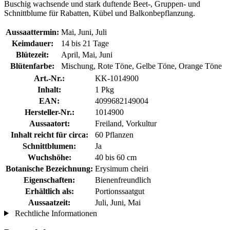
Buschig wachsende und stark duftende Beet-, Gruppen- und
Schnittblume für Rabatten, Kübel und Balkonbepflanzung.
Aussaattermin:
Mai, Juni, Juli
Keimdauer:
14 bis 21 Tage
Blütezeit:
April, Mai, Juni
Blütenfarbe:
Mischung, Rote Töne, Gelbe Töne, Orange Töne
Art.-Nr.:
KK-1014900
Inhalt:
1 Pkg
EAN:
4099682149004
Hersteller-Nr.:
1014900
Aussaatort:
Freiland, Vorkultur
Inhalt reicht für circa:
60 Pflanzen
Schnittblumen:
Ja
Wuchshöhe:
40 bis 60 cm
Botanische Bezeichnung:
Erysimum cheiri
Eigenschaften:
Bienenfreundlich
Erhältlich als:
Portionssaatgut
Aussaatzeit:
Juli, Juni, Mai
Rechtliche Informationen