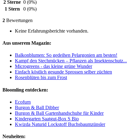
2 Sterne
0
(0%)
1 Stern
0
(0%)
2
Bewertungen
Keine Erfahrungsberichte vorhanden.
Aus unserem Magazin:
Balkonblumen: So gedeihen Pelargonien am besten!
Kampf den Stechmücken – Pflanzen als Insektenschutz...
Microgreens - das kleine grüne Wunder
Einfach köstlich gesunde Sprossen selber züchten
Rosenblüten bis zum Frost
Bloomling entdecken:
Ecofurn
Burgon & Ball Dibber
Burgon & Ball Gartenhandschuhe für Kinder
Kindergarten Saatgut-Box S Bio
Kwizda Naturid Lockstoff Buchsbaumzünsler
Neuheiten: