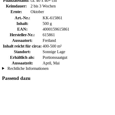
Pflanzabstand:
ca. 40 x 40+ cm
Keimdauer:
2 bis 3 Wochen
Ernte:
Oktober
Art.-Nr.:
KK-615861
Inhalt:
500 g
EAN:
4000159615861
Hersteller-Nr.:
615861
Aussaatort:
Freiland
Inhalt reicht für circa:
400-500 m²
Standort:
Sonnige Lage
Erhältlich als:
Portionssaatgut
Aussaatzeit:
April, Mai
Rechtliche Informationen
Passend dazu