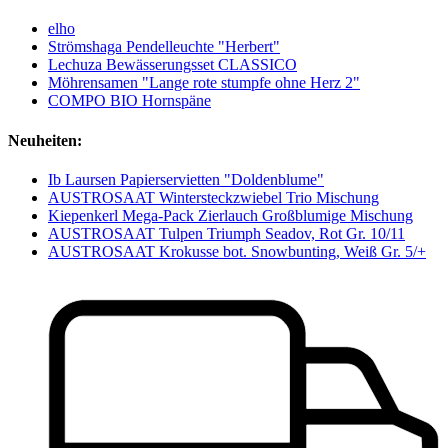
elho
Strömshaga Pendelleuchte "Herbert"
Lechuza Bewässerungsset CLASSICO
Möhrensamen "Lange rote stumpfe ohne Herz 2"
COMPO BIO Hornspäne
Neuheiten:
Ib Laursen Papierservietten "Doldenblume"
AUSTROSAAT Wintersteckzwiebel Trio Mischung
Kiepenkerl Mega-Pack Zierlauch Großblumige Mischung
AUSTROSAAT Tulpen Triumph Seadov, Rot Gr. 10/11
AUSTROSAAT Krokusse bot. Snowbunting, Weiß Gr. 5/+