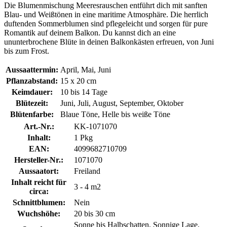
Die Blumenmischung Meeresrauschen entführt dich mit sanften
Blau- und Weißtönen in eine maritime Atmosphäre. Die herrlich
duftenden Sommerblumen sind pflegeleicht und sorgen für pure
Romantik auf deinem Balkon. Du kannst dich an eine
ununterbrochene Blüte in deinen Balkonkästen erfreuen, von Juni
bis zum Frost.
Aussaattermin:
April, Mai, Juni
Pflanzabstand:
15 x 20 cm
Keimdauer:
10 bis 14 Tage
Blütezeit:
Juni, Juli, August, September, Oktober
Blütenfarbe:
Blaue Töne, Helle bis weiße Töne
Art.-Nr.:
KK-1071070
Inhalt:
1 Pkg
EAN:
4099682710709
Hersteller-Nr.:
1071070
Aussaatort:
Freiland
Inhalt reicht für
3 - 4 m2
circa:
Schnittblumen:
Nein
Wuchshöhe:
20 bis 30 cm
Sonne bis Halbschatten, Sonnige Lage,