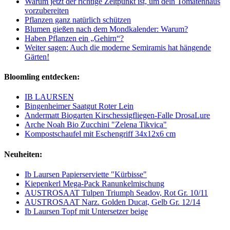
Warum jetzt der richtige Zeitpunkt ist, um dein Tomatenhaus
vorzubereiten
Pflanzen ganz natürlich schützen
Blumen gießen nach dem Mondkalender: Warum?
Haben Pflanzen ein „Gehirn“?
Weiter sagen: Auch die moderne Semiramis hat hängende
Gärten!
Bloomling entdecken:
IB LAURSEN
Bingenheimer Saatgut Roter Lein
Andermatt Biogarten Kirschessigfliegen-Falle DrosaLure
Arche Noah Bio Zucchini "Zelena Tikvica"
Kompostschaufel mit Eschengriff 34x12x6 cm
Neuheiten:
Ib Laursen Papierserviette "Kürbisse"
Kiepenkerl Mega-Pack Ranunkelmischung
AUSTROSAAT Tulpen Triumph Seadov, Rot Gr. 10/11
AUSTROSAAT Narz. Golden Ducat, Gelb Gr. 12/14
Ib Laursen Topf mit Untersetzer beige