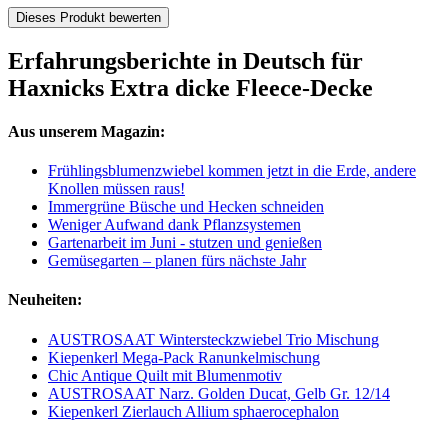
Dieses Produkt bewerten
Erfahrungsberichte in Deutsch für
Haxnicks Extra dicke Fleece-Decke
Aus unserem Magazin:
Frühlingsblumenzwiebel kommen jetzt in die Erde, andere
Knollen müssen raus!
Immergrüne Büsche und Hecken schneiden
Weniger Aufwand dank Pflanzsystemen
Gartenarbeit im Juni - stutzen und genießen
Gemüsegarten – planen fürs nächste Jahr
Neuheiten:
AUSTROSAAT Wintersteckzwiebel Trio Mischung
Kiepenkerl Mega-Pack Ranunkelmischung
Chic Antique Quilt mit Blumenmotiv
AUSTROSAAT Narz. Golden Ducat, Gelb Gr. 12/14
Kiepenkerl Zierlauch Allium sphaerocephalon