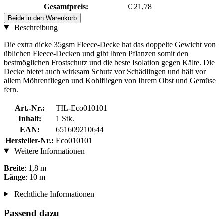
Gesamtpreis:
€ 21,78
Beide in den Warenkorb
Beschreibung
Die extra dicke 35gsm Fleece-Decke hat das doppelte Gewicht von
üblichen Fleece-Decken und gibt Ihren Pflanzen somit den
bestmöglichen Frostschutz und die beste Isolation gegen Kälte. Die
Decke bietet auch wirksam Schutz vor Schädlingen und hält vor
allem Möhrenfliegen und Kohlfliegen von Ihrem Obst und Gemüse
fern.
Art.-Nr.:
TIL-Eco010101
Inhalt:
1 Stk.
EAN:
651609210644
Hersteller-Nr.:
Eco010101
Weitere Informationen
Breite
: 1,8 m
Länge
: 10 m
Rechtliche Informationen
Passend dazu