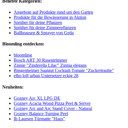
Beliebte Kategorien:
Angebote auf Produkte rund um den Garten
Produkte für die Bewässerung in Aktion
Sprüher für deine Pflanzen
Sprüher für deine Zimmerpflanzen
Ballbrausen & Sprayer von Geda
Bloomling entdecken:
bloomling
Bosch ART 30 Rasentrimmer
Zinnie "Zinderella Lilac" Zinnia elegans
Bingenheimer Saatgut Cocktail-Tomate "Zuckertraube"
elho loft urban Untersetzer eckig 28
Neuheiten:
Gozney Arc XL LPG DE
Gozney Acacia Wood Pizza Peel & Server
Gozney Arc and Arc Stand Cover - Natural
Gozney Balance Turning Peel
Ib Laursen Türmatte "Haus"