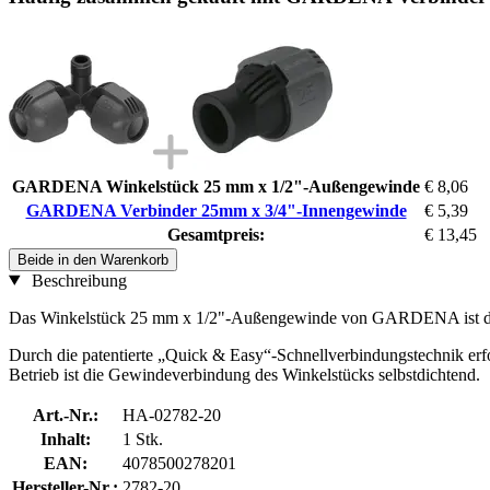
GARDENA Winkelstück 25 mm x 1/2"-Außengewinde
€ 8,06
GARDENA Verbinder 25mm x 3/4"-Innengewinde
€ 5,39
Gesamtpreis:
€ 13,45
Beide in den Warenkorb
Beschreibung
Das Winkelstück 25 mm x 1/2"-Außengewinde von GARDENA ist das 
Durch die patentierte „Quick & Easy“-Schnellverbindungstechnik er
Betrieb ist die Gewindeverbindung des Winkelstücks selbstdichtend.
Art.-Nr.:
HA-02782-20
Inhalt:
1 Stk.
EAN:
4078500278201
Hersteller-Nr.:
2782-20