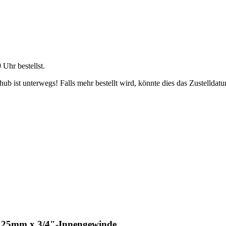
9 Uhr
bestellst.
b ist unterwegs! Falls mehr bestellt wird, könnte dies das Zustelldatu
 25mm x 3/4"-Innengewinde