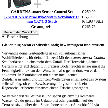
GARDENA smart Sensor Control Set
€ 259,99
GARDENA Micro-Drip-System Verbinder 13
€ 5,79
mm (1/2"), 3 Stück
(€ 1,93 / Stk.)
Gesamtpreis:
€ 265,78
Beide in den Warenkorb
Beschreibung
Gießen nur, wenn es wirklich nötig ist – intelligent und effizient!
Verwandle deine Gartenpflege in ein vollautomatisches
Wohlfühlerlebnis für deine Pflanzen! Mit dem
smart Sensor Control
Set
überlässt du nichts mehr dem Zufall. Der Herzschlag deines
Gartens wird jetzt digital: Ein präziser Bodenfeuchtesensor misst die
Feuchtigkeit direkt an den Wurzeln – also genau dort, wo es darauf
ankommt. In Kombination mit einem intelligenten
Zeitplanassistenten und Echtzeit-Wetterdaten entscheidet das System
selbstständig, ob eine Bewässerung nötig ist oder ob ein
Regenschauer bereits für ausreichend Frische gesorgt hat.
So verhinderst du Staunässe und sparst gleichzeitig kostbares
Wasser. Ob du gerade im Urlaub bist oder gemütlich auf der
Terrasse sitzt – über dein Smartphone oder per Sprachbefehl via