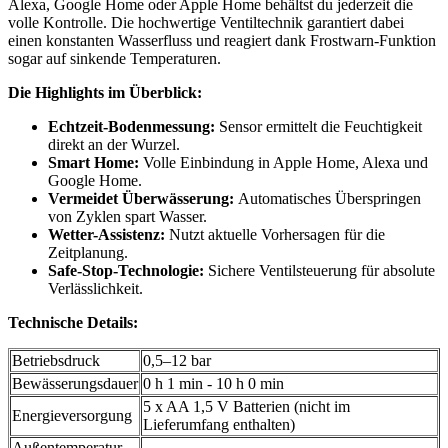
Alexa, Google Home oder Apple Home behältst du jederzeit die
volle Kontrolle. Die hochwertige Ventiltechnik garantiert dabei
einen konstanten Wasserfluss und reagiert dank Frostwarn-Funktion
sogar auf sinkende Temperaturen.
Die Highlights im Überblick:
Echtzeit-Bodenmessung:
Sensor ermittelt die Feuchtigkeit
direkt an der Wurzel.
Smart Home:
Volle Einbindung in Apple Home, Alexa und
Google Home.
Vermeidet Überwässerung:
Automatisches Überspringen
von Zyklen spart Wasser.
Wetter-Assistenz:
Nutzt aktuelle Vorhersagen für die
Zeitplanung.
Safe-Stop-Technologie:
Sichere Ventilsteuerung für absolute
Verlässlichkeit.
Technische Details:
Betriebsdruck
0,5–12 bar
Bewässerungsdauer
0 h 1 min - 10 h 0 min
5 x AA 1,5 V Batterien (nicht im
Energieversorgung
Lieferumfang enthalten)
Außentemperatur