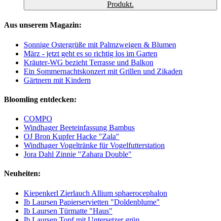
Produkt.
Aus unserem Magazin:
Sonnige Ostergrüße mit Palmzweigen & Blumen
März - jetzt geht es so richtig los im Garten
Kräuter-WG bezieht Terrasse und Balkon
Ein Sommernachtskonzert mit Grillen und Zikaden
Gärtnern mit Kindern
Bloomling entdecken:
COMPO
Windhager Beeteinfassung Bambus
OJ Bron Kupfer Hacke "Zala"
Windhager Vogeltränke für Vogelfutterstation
Jora Dahl Zinnie "Zahara Double"
Neuheiten:
Kiepenkerl Zierlauch Allium sphaerocephalon
Ib Laursen Papierservietten "Doldenblume"
Ib Laursen Türmatte "Haus"
Ib Laursen Topf mit Untersetzer grün