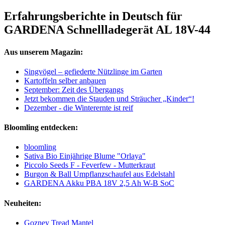
Erfahrungsberichte in Deutsch für
GARDENA Schnellladegerät AL 18V-44
Aus unserem Magazin:
Singvögel – gefiederte Nützlinge im Garten
Kartoffeln selber anbauen
September: Zeit des Übergangs
Jetzt bekommen die Stauden und Sträucher „Kinder“!
Dezember - die Winterernte ist reif
Bloomling entdecken:
bloomling
Sativa Bio Einjährige Blume "Orlaya"
Piccolo Seeds F - Feverfew - Mutterkraut
Burgon & Ball Umpflanzschaufel aus Edelstahl
GARDENA Akku PBA 18V 2,5 Ah W-B SoC
Neuheiten:
Gozney Tread Mantel