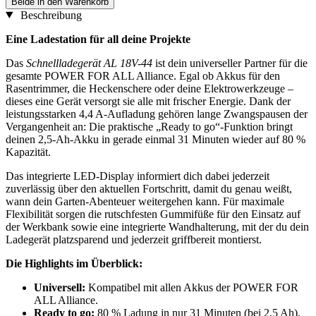
Beide in den Warenkorb
Beschreibung
Eine Ladestation für all deine Projekte
Das
Schnellladegerät AL 18V-44
ist dein universeller Partner für die
gesamte POWER FOR ALL Alliance. Egal ob Akkus für den
Rasentrimmer, die Heckenschere oder deine Elektrowerkzeuge –
dieses eine Gerät versorgt sie alle mit frischer Energie. Dank der
leistungsstarken 4,4 A-Aufladung gehören lange Zwangspausen der
Vergangenheit an: Die praktische „Ready to go“-Funktion bringt
deinen 2,5-Ah-Akku in gerade einmal 31 Minuten wieder auf 80 %
Kapazität.
Das integrierte LED-Display informiert dich dabei jederzeit
zuverlässig über den aktuellen Fortschritt, damit du genau weißt,
wann dein Garten-Abenteuer weitergehen kann. Für maximale
Flexibilität sorgen die rutschfesten Gummifüße für den Einsatz auf
der Werkbank sowie eine integrierte Wandhalterung, mit der du dein
Ladegerät platzsparend und jederzeit griffbereit montierst.
Die Highlights im Überblick:
Universell:
Kompatibel mit allen Akkus der POWER FOR
ALL Alliance.
Ready to go:
80 % Ladung in nur 31 Minuten (bei 2,5 Ah).