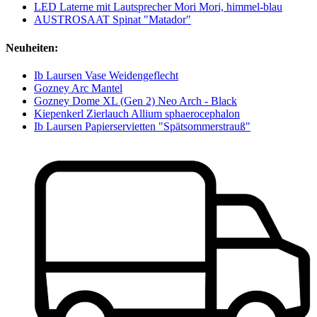
LED Laterne mit Lautsprecher Mori Mori, himmel-blau
AUSTROSAAT Spinat "Matador"
Neuheiten:
Ib Laursen Vase Weidengeflecht
Gozney Arc Mantel
Gozney Dome XL (Gen 2) Neo Arch - Black
Kiepenkerl Zierlauch Allium sphaerocephalon
Ib Laursen Papierservietten "Spätsommerstrauß"