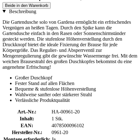
Beide in den Warenkorb
Beschreibung
Die Gartendusche solo von Gardena ermöglicht ein erfrischendes
Vergnügen an heißen Tagen. Durch den Spike kann die
Gartendusche einfach in den Rasen oder Sonnenschirmständer
gesteckt werden. Die stufenlose Höhenverstellung durch den
Druckknopf bietet die ideale Fixierung der Brause für jede
Körpergröße. Das Regulier- und Absperrventil zur
Mengenregulierung gibt die gewünschte Wassermenge frei. Mit dem
weichen Brausestrahl des großen Duschkopfes bekommst du eine
angenehme Erfrischung!
Großer Duschkopf
Fester Stand auf allen Flächen
Bequeme & stufenlose Höhenverstellung
Wahlweise sanfter oder stärkerer Strahl
Verlässliche Produktqualität
Art.-Nr.:
HA-00961-20
Inhalt:
1 Stk.
EAN:
4078500096102
Hersteller-Nr.:
0961-20
Montage erforderlich:
Ja