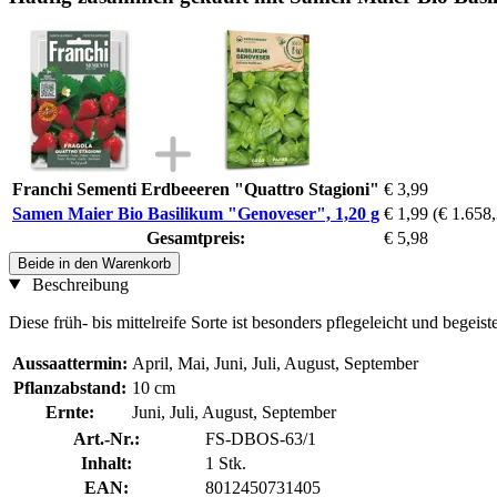
Franchi Sementi Erdbeeeren "Quattro Stagioni"
€ 3,99
Samen Maier Bio Basilikum "Genoveser", 1,20 g
€ 1,99
(€ 1.658,
Gesamtpreis:
€ 5,98
Beide in den Warenkorb
Beschreibung
Diese früh- bis mittelreife Sorte ist besonders pflegeleicht und begeist
Aussaattermin:
April, Mai, Juni, Juli, August, September
Pflanzabstand:
10 cm
Ernte:
Juni, Juli, August, September
Art.-Nr.:
FS-DBOS-63/1
Inhalt:
1 Stk.
EAN:
8012450731405