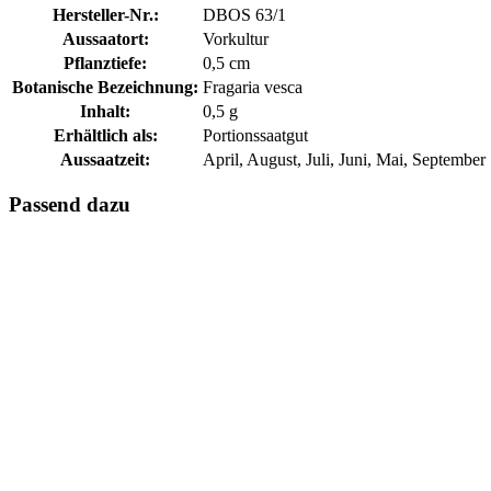
Hersteller-Nr.:
DBOS 63/1
Aussaatort:
Vorkultur
Pflanztiefe:
0,5 cm
Botanische Bezeichnung:
Fragaria vesca
Inhalt:
0,5 g
Erhältlich als:
Portionssaatgut
Aussaatzeit:
April, August, Juli, Juni, Mai, September
Passend dazu