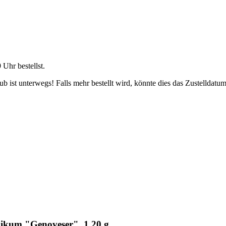
9 Uhr
bestellst.
 ist unterwegs! Falls mehr bestellt wird, könnte dies das Zustelldatum
likum "Genoveser", 1,20 g