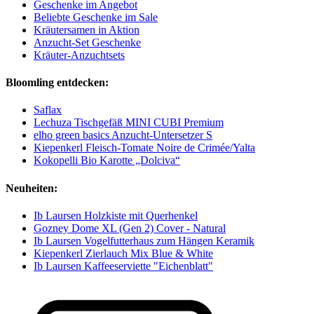
Geschenke im Angebot
Beliebte Geschenke im Sale
Kräutersamen in Aktion
Anzucht-Set Geschenke
Kräuter-Anzuchtsets
Bloomling entdecken:
Saflax
Lechuza Tischgefäß MINI CUBI Premium
elho green basics Anzucht-Untersetzer S
Kiepenkerl Fleisch-Tomate Noire de Crimée/Yalta
Kokopelli Bio Karotte „Dolciva“
Neuheiten:
Ib Laursen Holzkiste mit Querhenkel
Gozney Dome XL (Gen 2) Cover - Natural
Ib Laursen Vogelfutterhaus zum Hängen Keramik
Kiepenkerl Zierlauch Mix Blue & White
Ib Laursen Kaffeeserviette "Eichenblatt"