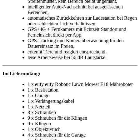
Streifenmuster, kein Bereich bleibt ungemäht,
intelligenter Auto-Nachschnitt bei ausgelassenen
Bereichen,
automatisches Zurückkehren zur Ladestation bei Regen
oder schlechten Lichtverhältnissen,
GPS+4G + Fernkamera mit Echtzeit-Standort und
Ferneinsicht direkt per App,
GPS-Tracking und Kameraüberwachung für den
Dauereinsatz im Freien,
erkennt Tiere und reagiert entsprechend,
leise Arbeitsweise bei 56 dB Lautstärke.
Im Lieferumfang:
1 x eufy eufy Robotic Lawn Mower E18 Mähroboter
1 x Basisstation
1 x Garage
1 x Verlängerungskabel
1 x Netzteil
8 x Schrauben
9 x Schrauben für die Klingen
9 x Klingen
1 x Objektivtuch
4 x Schrauben für die Garage