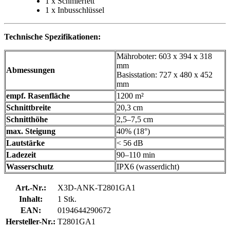
1 x Schmierfett
1 x Inbusschlüssel
Technische Spezifikationen:
Mähroboter: 603 x 394 x 318
mm
Abmessungen
Basisstation: 727 x 480 x 452
mm
empf. Rasenfläche
1200 m²
Schnittbreite
20,3 cm
Schnitthöhe
2,5–7,5 cm
max. Steigung
40% (18°)
Lautstärke
< 56 dB
Ladezeit
90–110 min
Wasserschutz
IPX6 (wasserdicht)
Art.-Nr.:
X3D-ANK-T2801GA1
Inhalt:
1 Stk.
EAN:
0194644290672
Hersteller-Nr.:
T2801GA1