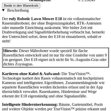
Beide in den Warenkorb
Beschreibung
Der
eufy Robotic Lawn Mower E18
ist ein vollautomatischer
Rasenmähroboter, der ohne Begrenzungskabel, RTK-Antennen
oder manuelle Einrichtung auskommt. Wer bisher Zeit mit
Drahtverlegung und Signalfehlerbehebung verbracht hat, bemerkt
den Unterschied sofort, denn der E18 ist einsatzbereit, sobald er
steht!
Hinweis:
Dieser Mähroboter wurde speziell für flache
Rasenflächen entwickelt und ist nur für eine Grashöhe von unter 9
cm geeignet. Der E18 eignet sich nicht für St.-Augustin-Gras oder
dichtes Zoysiagras.
Kartieren ohne Kabel & Aufwand:
Die TrueVision™-
Technologie kartiert den Rasen vollautomatisch mit hochpräzisen
Kameras und intelligenten Algorithmen. Zusammenhängende wie
separierte Rasenflächen werden lückenlos erfasst und in der App
übersichtlich verwaltet. Rasenkanten, Hindernisse und Wege
erkennt der E18 eigenständig und ohne Signalausfälle.
Intelligente Hinderniserkennung:
Bäume, Gartenmöbel, Pools
und weitere Objekte werden per TrueVision™ präzise erkannt und