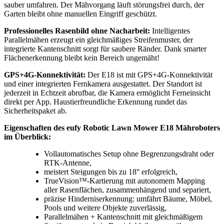
sauber umfahren. Der Mähvorgang läuft störungsfrei durch, der
Garten bleibt ohne manuellen Eingriff geschützt.
Professionelles Rasenbild ohne Nacharbeit:
Intelligentes
Parallelmähen erzeugt ein gleichmäßiges Streifenmuster, der
integrierte Kantenschnitt sorgt für saubere Ränder. Dank smarter
Flächenerkennung bleibt kein Bereich ungemäht!
GPS+4G-Konnektivität:
Der E18 ist mit GPS+4G-Konnektivität
und einer integrierten Fernkamera ausgestattet. Der Standort ist
jederzeit in Echtzeit abrufbar, die Kamera ermöglicht Ferneinsicht
direkt per App. Haustierfreundliche Erkennung rundet das
Sicherheitspaket ab.
Eigenschaften des eufy Robotic Lawn Mower E18 Mähroboters
im Überblick:
Vollautomatisches Setup ohne Begrenzungsdraht oder
RTK-Antenne,
meistert Steigungen bis zu 18° erfolgreich,
TrueVision™-Kartierung mit autonomem Mapping
aller Rasenflächen, zusammenhängend und separiert,
präzise Hinderniserkennung: umfährt Bäume, Möbel,
Pools und weitere Objekte zuverlässig,
Parallelmähen + Kantenschnitt mit gleichmäßigem