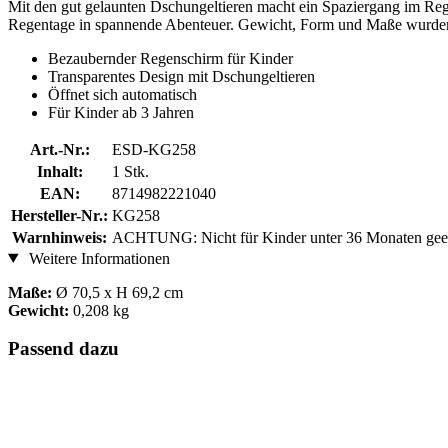
Mit den gut gelaunten Dschungeltieren macht ein Spaziergang im Rege
Regentage in spannende Abenteuer. Gewicht, Form und Maße wurden sp
Bezaubernder Regenschirm für Kinder
Transparentes Design mit Dschungeltieren
Öffnet sich automatisch
Für Kinder ab 3 Jahren
Art.-Nr.:
ESD-KG258
Inhalt:
1 Stk.
EAN:
8714982221040
Hersteller-Nr.:
KG258
Warnhinweis:
ACHTUNG: Nicht für Kinder unter 36 Monaten geeign
Weitere Informationen
Maße:
Ø 70,5 x H 69,2 cm
Gewicht:
0,208 kg
Passend dazu