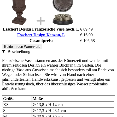
Esschert Design Französische Vase hoch, L
€ 89,49
Esschert Design Kenzan, L
€ 16,09
Gesamtpreis:
€ 105,58
Beide in den Warenkorb
Beschreibung
Französische Vasen stammen aus der Römerzeit und werden mit
ihrem zeitlosen Design ein wahrer Blickfang im Garten. Die
niedrige Vase aus Gusseisen macht sich besonders toll am Ende von
Wegen oder Sichtachsen. Sie wird von Hand nach einer
jahrhundertealten Handwerkskunst gegossen und verfügt über ein
Entwässerungsloch, über das überschüssiges Wasser problemlos
abfließen kann.
Größe
Maße
XS
Ø 13,8 x H 14 cm
S
Ø 17,3 x H 23,1 cm
M
Ø 23,5 x H 30 cm