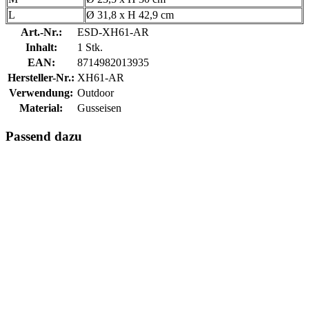
L
Ø 31,8 x H 42,9 cm
Art.-Nr.:
ESD-XH61-AR
Inhalt:
1 Stk.
EAN:
8714982013935
Hersteller-Nr.:
XH61-AR
Verwendung:
Outdoor
Material:
Gusseisen
Passend dazu