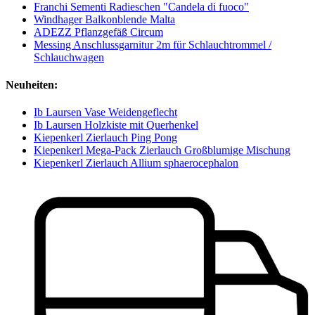
Franchi Sementi Radieschen "Candela di fuoco"
Windhager Balkonblende Malta
ADEZZ Pflanzgefäß Circum
Messing Anschlussgarnitur 2m für Schlauchtrommel /
Schlauchwagen
Neuheiten:
Ib Laursen Vase Weidengeflecht
Ib Laursen Holzkiste mit Querhenkel
Kiepenkerl Zierlauch Ping Pong
Kiepenkerl Mega-Pack Zierlauch Großblumige Mischung
Kiepenkerl Zierlauch Allium sphaerocephalon