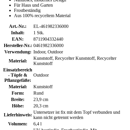
Für Haus und Garten
Frostbeständig
Aus 100% recyceltem Material
Art.-Nr.:
EL-461982336000
Inhalt:
1 Stk.
EAN:
8711904332440
Hersteller-Nr.:
0461982336000
Verwendung:
Indoor, Outdoor
Kunststoff, Recycelter Kunststoff, Recycelter
Material:
Kunststoff
Einsatzbereich
- Töpfe &
Outdoor
Pflanzgefäße:
Material:
Kunststoff
Form:
Rund
Breite:
23,9 cm
Höhe:
20,3 cm
Untersetzer ist fix mit dem Topf verbunden und
Lieferhinweis:
kann nicht getrennt werden
Volumen:
6,4 l