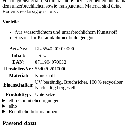
Feuchtigkeitsflecken, Schmutz und Kratzer vermeiden und dank
dem unzerbrechlichen sowie transparenten Material sind deine
Böden zuverlässig geschützt.
Vorteile
Aus wasserdichtem und unzerbrechlichem Kunststoff
Speziell für Keramikblumentöpfe geeignet
Art.-Nr.:
EL-5540202010000
Inhalt:
1 Stk.
EAN:
8711904070632
Hersteller-Nr.:
5540202010000
Material:
Kunststoff
UV-beständig, Bruchsicher, 100 % recycelbar,
Eigenschaften:
Nachhaltig hergestellt
Produkttyp:
Untersetzer
elho Garantiebedingungen
elho
Rechtliche Informationen
Passend dazu