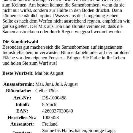
zum Keimen. Am besten keimen die Samenbomben, wenn du sie
nicht nur wirfst, sondern zur Hälfte in den Boden drückst. Dann
können sie nämlich optimal Wasser aus der Umgebung ziehen.
Sollte es nach dem Werfen nicht ausreichend regnen, empfehlen wir,
gut zu gießen. Der Mix aus Ton und Humus verhindert, dass die
Samen austrocknen oder durch Regen weggeschwemmt werden.
Die Standortwahl
Besonders gut machen sich die Samenbomben auf eingezäunten
Industrieflächen, in verwaisten Blumenkübeln oder auf der farblosen
Fläche vor dem eigenen Fenster... Bringen Sie Farbe in Ihr Leben
und holen Sie zum Wurf aus!
Beste Wurfzeit:
Mai bis August
Aussaattermin:
Mai, Juni, Juli, August
Blütenfarbe:
Gelbe Töne
Art.-Nr.:
DS-1000458
Inhalt:
8 Stück
EAN:
4260337030040
Hersteller-Nr.:
1000458
Aussaatort:
Freiland
Sonne bis Halbschatten, Sonnige Lage,