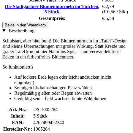
Die Stadtgärtner Blumenmurmeln im Tütchen,
€ 2,79
5 Stück
(€ 0,56 / Stk.)
Gesamtpreis:
€ 5,58
Beide in den Warenkorb
Beschreibung
Schulstart, aber bitte bunt! Die Blumenmurmeln im „Tafel“-Design
sind kleine Überraschungen mit großer Wirkung. Statt Kreide und
grauer Tafel kommt hier Natur ins Spiel – und verwandelt triste
Ecken in ein farbenfrohes Blütenmeer.
So funktioniert’s
Auf lockere Erde legen oder leicht andrücken (nicht
eingraben)
Sonnigen bis halbschattigen Platz wählen
Regelmäßig gießen oder Regen abwarten
Geduldig sein – bald wachsen bunte Wildblumen
Art.-Nr.:
DS-1005284
Inhalt:
5 Stück
EAN:
4262499452340
Hersteller-Nr.:
1005284