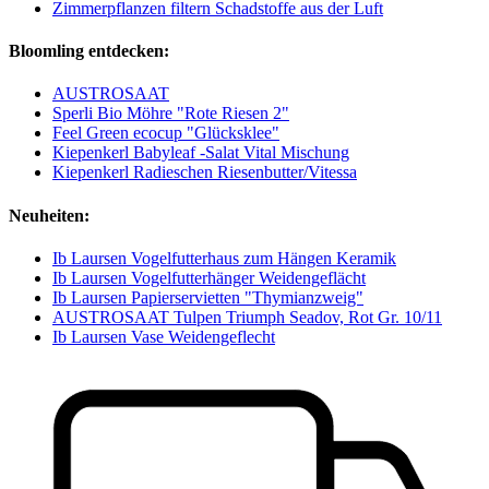
Zimmerpflanzen filtern Schadstoffe aus der Luft
Bloomling entdecken:
AUSTROSAAT
Sperli Bio Möhre "Rote Riesen 2"
Feel Green ecocup "Glücksklee"
Kiepenkerl Babyleaf -Salat Vital Mischung
Kiepenkerl Radieschen Riesenbutter/Vitessa
Neuheiten:
Ib Laursen Vogelfutterhaus zum Hängen Keramik
Ib Laursen Vogelfutterhänger Weidengeflächt
Ib Laursen Papierservietten "Thymianzweig"
AUSTROSAAT Tulpen Triumph Seadov, Rot Gr. 10/11
Ib Laursen Vase Weidengeflecht