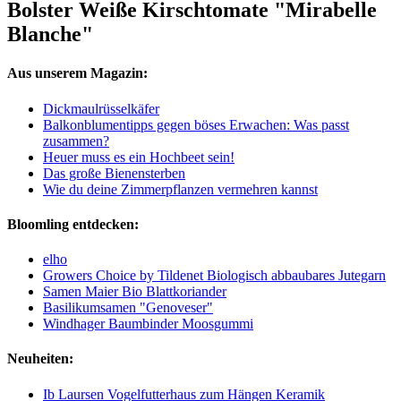
Bolster Weiße Kirschtomate "Mirabelle
Blanche"
Aus unserem Magazin:
Dickmaulrüsselkäfer
Balkonblumentipps gegen böses Erwachen: Was passt
zusammen?
Heuer muss es ein Hochbeet sein!
Das große Bienensterben
Wie du deine Zimmerpflanzen vermehren kannst
Bloomling entdecken:
elho
Growers Choice by Tildenet Biologisch abbaubares Jutegarn
Samen Maier Bio Blattkoriander
Basilikumsamen "Genoveser"
Windhager Baumbinder Moosgummi
Neuheiten:
Ib Laursen Vogelfutterhaus zum Hängen Keramik