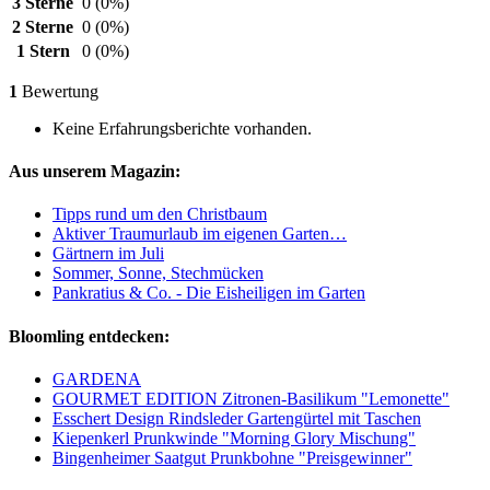
3 Sterne
0
(0%)
2 Sterne
0
(0%)
1 Stern
0
(0%)
1
Bewertung
Keine Erfahrungsberichte vorhanden.
Aus unserem Magazin:
Tipps rund um den Christbaum
Aktiver Traumurlaub im eigenen Garten…
Gärtnern im Juli
Sommer, Sonne, Stechmücken
Pankratius & Co. - Die Eisheiligen im Garten
Bloomling entdecken:
GARDENA
GOURMET EDITION Zitronen-Basilikum "Lemonette"
Esschert Design Rindsleder Gartengürtel mit Taschen
Kiepenkerl Prunkwinde "Morning Glory Mischung"
Bingenheimer Saatgut Prunkbohne "Preisgewinner"