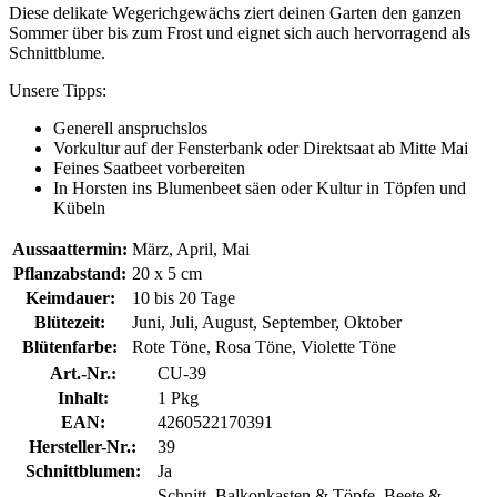
Diese delikate Wegerichgewächs ziert deinen Garten den ganzen
Sommer über bis zum Frost und eignet sich auch hervorragend als
Schnittblume.
Unsere Tipps:
Generell anspruchslos
Vorkultur auf der Fensterbank oder Direktsaat ab Mitte Mai
Feines Saatbeet vorbereiten
In Horsten ins Blumenbeet säen oder Kultur in Töpfen und
Kübeln
Aussaattermin:
März, April, Mai
Pflanzabstand:
20 x 5 cm
Keimdauer:
10 bis 20 Tage
Blütezeit:
Juni, Juli, August, September, Oktober
Blütenfarbe:
Rote Töne, Rosa Töne, Violette Töne
Art.-Nr.:
CU-39
Inhalt:
1 Pkg
EAN:
4260522170391
Hersteller-Nr.:
39
Schnittblumen:
Ja
Schnitt, Balkonkasten & Töpfe, Beete &