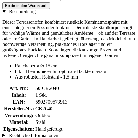
Beide in den Warenkorb
Beschreibung
Dieser Terrassenofen kombiniert rustikale Kaminatmosphäre mit
einer integrierten Pizzaofenfunktion. Der robuste Stahlkorpus sorgt
für wohlige Wärme und gemütliches Ambiente – ob auf der Terrasse
oder im Garten. In Handarbeit gefertigt, überzeugt das Modell durch
hochwertige Verarbeitung, praktisches Holzlager und ein
großzügiges Backfach. So gelingen dir knusprige Pizzen und
leckere Ofengerichte ganz unkompliziert im eigenen Garten.
Rauchabzug Ø 15 cm
Inkl. Thermometer für optimale Backtemperatur
Aus robusten Rohstahl - 1,5 mm
Art.-Nr.:
50-CK2040
Inhalt:
1 Stk.
EAN:
5902709573913
Hersteller-Nr.:
CK2040
Verwendung:
Outdoor
Material:
Stahl
Eigenschaften:
Handgefertigt
Rechtliche Informationen