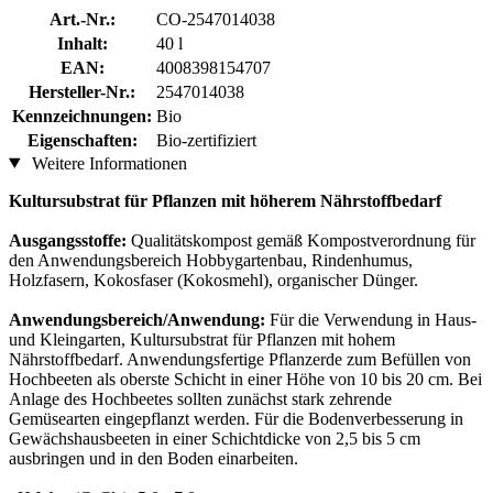
Art.-Nr.:
CO-2547014038
Inhalt:
40 l
EAN:
4008398154707
Hersteller-Nr.:
2547014038
Kennzeichnungen:
Bio
Eigenschaften:
Bio-zertifiziert
Weitere Informationen
Kultursubstrat für Pflanzen mit höherem Nährstoffbedarf
Ausgangsstoffe:
Qualitätskompost gemäß Kompostverordnung für
den Anwendungsbereich Hobbygartenbau, Rindenhumus,
Holzfasern, Kokosfaser (Kokosmehl), organischer Dünger.
Anwendungsbereich/Anwendung:
Für die Verwendung in Haus-
und Kleingarten, Kultursubstrat für Pflanzen mit hohem
Nährstoffbedarf. Anwendungsfertige Pflanzerde zum Befüllen von
Hochbeeten als oberste Schicht in einer Höhe von 10 bis 20 cm. Bei
Anlage des Hochbeetes sollten zunächst stark zehrende
Gemüsearten eingepflanzt werden. Für die Bodenverbesserung in
Gewächshausbeeten in einer Schichtdicke von 2,5 bis 5 cm
ausbringen und in den Boden einarbeiten.