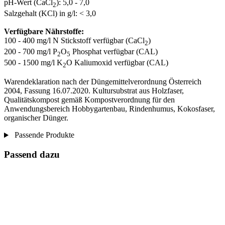
pH-Wert (CaCl
): 5,0 - 7,0
2
Salzgehalt (KCl) in g/l: < 3,0
Verfügbare Nährstoffe:
100 - 400 mg/l N Stickstoff verfügbar (CaCl
)
2
200 - 700 mg/l P
O
Phosphat verfügbar (CAL)
2
5
500 - 1500 mg/l K
O Kaliumoxid verfügbar (CAL)
2
Warendeklaration nach der Düngemittelverordnung Österreich
2004, Fassung 16.07.2020. Kultursubstrat aus Holzfaser,
Qualitätskompost gemäß Kompostverordnung für den
Anwendungsbereich Hobbygartenbau, Rindenhumus, Kokosfaser,
organischer Dünger.
Passende Produkte
Passend dazu