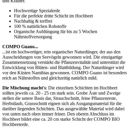
und Kräuter.
Hochwertige Spezialerde
Für die perfekte dritte Schicht im Hochbeet
Nachhaltig & torffrei
100 % natürlichen Rohstoffe
Organische Aufdüngung für bis zu 5 Wochen
Nährstoffversorgung
COMPO Guano...
...ist ein hochwertiger, rein organischer Naturdünger, der aus den
Ausscheidungen von Seevögeln gewonnen wird. Die einzigartige
Zusammensetzung verstärkt die Pflanzenvitalität und unterstützt die
Entwicklung von Blüten- und Blattbildung. Der Naturdünger wird
vor den Küsten Namibias gewonnen. COMPO Guano ist besonders
reich an Nährstoffen und gleichzeitig natürlich mild.
Die Mischung macht's
: Die einzelnen Schichten im Hochbeet
sollten jeweils ca. 20 - 25 cm stark sein. Grobe Äste und Zweige
stellen die untere Basis dar, Strauchschnitt, feine Pflanzenreste,
Herbstlaub, Grassschnitt eignen sich als Ausgangsmaterial für die
darüber liegenden Schichten. Das ausgewählte Material wird dabei
von unten nach oben immer feiner. Den oberen Abschluss im
Hochbeet bildet eine ca. 20 cm starke Schicht der COMPO BIO
Hochbeeterde.